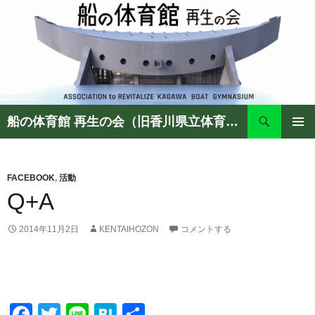
検
船の体育館 再生の会（旧香川県立体育館 保存の会）
索
コ
ン
メイン
テ
メニュ
FACEBOOK
,
活動
ン
ー
Q+A
ツ
へ
ス
2014年11月2日
KENTAIHOZON
コメントする
キ
ッ
プ
F
T
Li
H
共