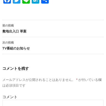
a
wi
n
at
有
c
tt
e
e
e
er
n
投
前の投稿
b
a
稿
敷地出入口 草案
o
ナ
次の投稿
o
ビ
TV番組のお知らせ
k
ゲ
ー
コメントを残す
シ
メールアドレスが公開されることはありません。
*
が付いている欄
ョ
は必須項目です
ン
コメント