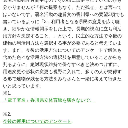
署名活動強化月間中なのでその様に誤解されているのかも
分かりませんが「何の提案もなく、ただ残せ」とは言って
はいないです。署名活動の趣旨文の香川県への要望3項でも
書いているように「3．利用者となる県民の意見を広く聴
き、細やかな情報開示をした上で、長期的視点に立ち利活
用方針を決定すること。」という、民主的な方法で今後の
建物の利活用方法を選択する事が必要であると考えていま
す。また、今後の活用方法についてのアンケートで解体も
含めた色々な活用方法の選択肢を用意していることからも
判るように、絶対現状維持で保存すべきと決めつけずに、
用途変更や形状の変更も視野に入れて、多くの人が納得す
る形で建物が残せる方法をみなさんと一緒に考えて行きた
いと思っています。
※1.
「電子署名」香川県立体育館を壊さないで。
※2.
今後の運用についてのアンケート