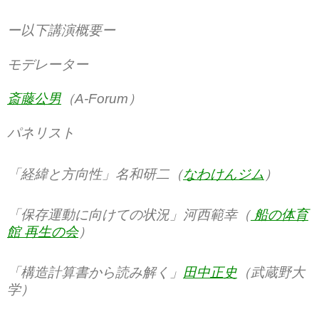
ー以下講演概要ー
モデレーター
斎藤公男
（A-Forum）
パネリスト
「経緯と方向性」名和研二（
なわけんジム
）
「保存運動に向けての状況」河西範幸（
船の体育
館 再生の会
）
「構造計算書から読み解く」
田中正史
（武蔵野大
学）