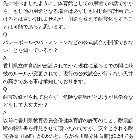
先に述べましたように、体育館としての用途での話ですか
ら、もし他の用途となる場合は必ずしも同じ耐震計画でい
けるとは言い切れませんが、用途を変えて耐震化をするこ
とは可能であると思います。
Q
バレーボールやバドミントンなどの公式試合が開催できな
いことを知っているか？
A
香川県立体育館が建設されてから現在に至るまでの間に競
技のルールが変更されて、現行の公式試合が行えない天井
の高さである事は承知しております。
Q
耐震改修がされておらず、危険な建物だと思うが見学会な
どをして大丈夫か？
A
以前に香川県教育委員会保健体育課の許可のもと、耐震診
断の報告書を拝見させて頂いたのですが、安全とされる耐
震指標（Is値）が0.6のところが香川県立体育館は0.54であ