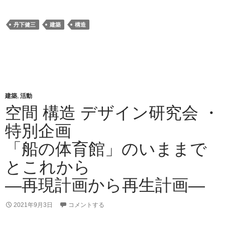
a
wi
n
at
有
c
tt
e
e
丹下健三
建築
構造
e
er
n
b
a
o
o
k
建築
,
活動
空間 構造 デザイン研究会 ・
特別企画
「船の体育館」のいままで
とこれから
―再現計画から再生計画―
2021年9月3日
コメントする