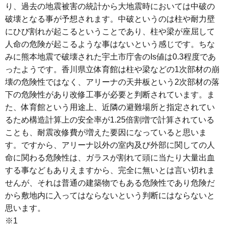
り、過去の地震被害の統計から大地震時においては中破の
破壊となる事が予想されます。中破というのは柱や耐力壁
にひび割れが起こるということであり、柱や梁が座屈して
人命の危険が起こるような事はないという感じです。ちな
みに熊本地震で破壊された宇土市庁舎のIs値は0.3程度であ
ったようです。香川県立体育館は柱や梁などの1次部材の崩
壊の危険性ではなく、アリーナの天井板という2次部材の落
下の危険性があり改修工事が必要と判断されています。ま
た、体育館という用途上、近隣の避難場所と指定されてい
るため構造計算上の安全率が1.25倍割増で計算されている
ことも、耐震改修費が増えた要因になっていると思いま
す。ですから、アリーナ以外の室内及び外部に関しての人
命に関わる危険性は、ガラスが割れて頭に当たり大量出血
する事などもありえますから、完全に無いとは言い切れま
せんが、それは普通の建築物でもある危険性であり危険だ
から敷地内に入ってはならないという判断にはならないと
思います。
※1