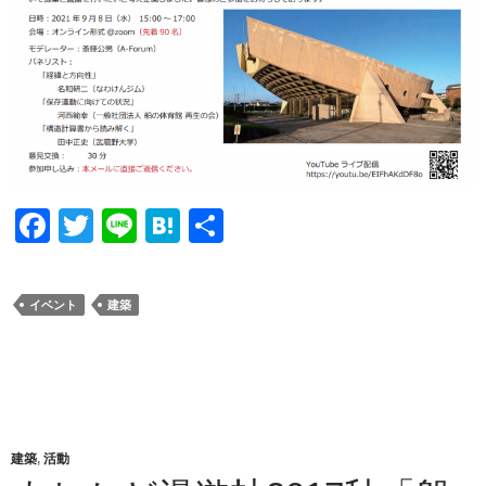
F
T
Li
H
共
a
wi
n
at
有
c
tt
e
e
イベント
建築
e
er
n
b
a
o
o
k
建築
,
活動