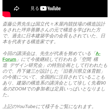
斎藤公男先生は国立代々木屋内競技場の構造設計
をされた坪井善勝さんの元で構造を学ばれた方
で、過去に日本建築学会の会長もされていた、日
本を代表する構造家です。
今回の講演会は、先生が代表を努めている「
A-
Forum
」にて今後継続して行われる「空間 構
造 デザイン研究会」の特別企画として行われたも
ので、丹下健三が設計した「旧香川県立体育館」
の今後について、全国的に注目されていることも
あり、建築の構造系の講演会として珍しく先着90
名のZOOMでの参加者は定員いっぱいとなりまし
た。
上記のYouTubeにて様子をご覧になれます。