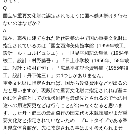
ります。
Q
国宝や重要文化財に認定されるように国へ働き掛けを行わ
ないのはなぜか？
A
現在、戦後に建てられた近代建築の中で国の重要文化財に
指定されているのは「国立西洋美術館本館（1959年竣工。
設計：ル・コルビュジエ）」「世界平和記念聖堂（1954年
竣工。設計：村野藤吾）」「日土小学校（1956年、58年竣
工。設計：松村正恒）」「広島平和記念資料館（1955年竣
工。設計：丹下健三）」の4つしかありません。
重要文化財に指定されれば、国から改修費用などが出るの
だと思いますが、現段階で重要文化財に指定されれば基本
的に体育館としての現状維持を最優先とされるので他の用
途への用途変更などは行うことが出来なくなると思いま
す。また丹下健三の最高傑作の国立代々木競技場がまだ重
要文化財と指定されていないため、プロトタイプである香
川県立体育館が、先に指定される事はまず考えられませ