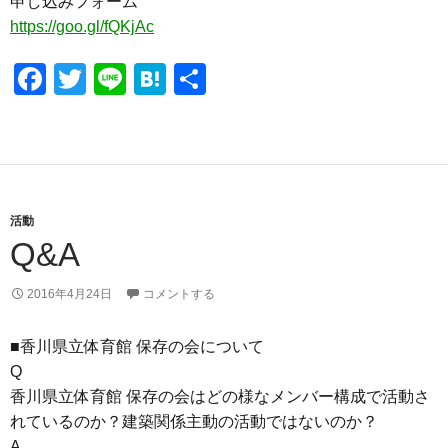
申し込みフォーム
https://goo.gl/fQKjAc
F
T
Li
H
共
a
wi
n
at
有
c
tt
e
e
e
er
n
b
a
活動
o
Q&A
o
k
2016年4月24日
コメントする
■香川県立体育館 保存の会について
Q
香川県立体育館 保存の会はどの様なメンバー構成で活動さ
れているのか？建築関係主動の活動ではないのか？
A