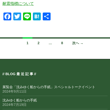
耐震指標について
F
T
Li
H
共
a
wi
n
at
有
c
tt
e
e
e
er
n
投
1
2
…
8
次へ →
b
a
稿
o
ナ
o
ビ
k
// BLOG 最 近 記 事 //
ゲ
ー
展覧会「沈みゆく船からの手紙」スペシャルトークイベント
2024年9月11日
シ
沈みゆく船からの手紙
ョ
2024年7月19日