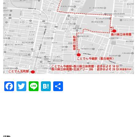
F
T
Li
H
共
a
wi
n
at
有
c
tt
e
e
e
er
n
b
a
o