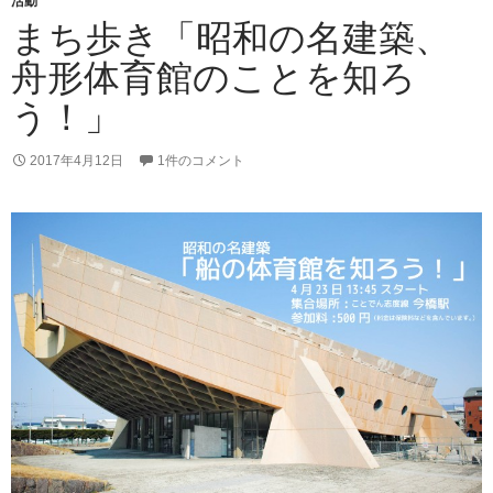
活動
o
まち歩き「昭和の名建築、
k
舟形体育館のことを知ろ
う！」
2017年4月12日
1件のコメント