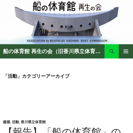
検
船の体育館 再生の会（旧香川県立体育館 保存の会）
索
コ
ン
メイン
テ
メニュ
ン
「活動」カテゴリーアーカイブ
ー
ツ
へ
ス
キ
ッ
プ
建築
,
活動
,
香川県立体育館
【報告】「船の体育館」の