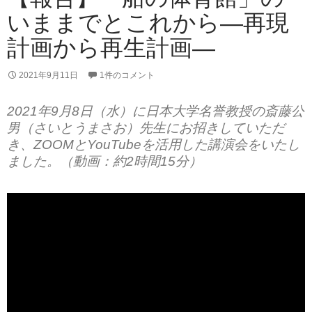
いままでとこれから―再現
計画から再生計画―
2021年9月11日
1件のコメント
2021年9月8日（水）に日本大学名誉教授の斎藤公
男（さいとうまさお）先生にお招きしていただ
き、ZOOMとYouTubeを活用した講演会をいたし
ました。（動画：約2時間15分）