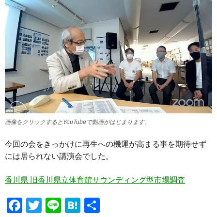
画像をクリックするとYouTubeで動画がはじまります。
今回の会をきっかけに再生への機運が高まる事を期待せず
には居られない講演会でした。
香川県 旧香川県立体育館サウンディング型市場調査
F
T
Li
H
共