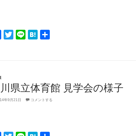
k
F
T
Li
H
共
a
wi
n
at
有
c
tt
e
e
e
er
n
b
a
類
o
川県立体育館 見学会の様子
o
k
014年9月21日
コメントする