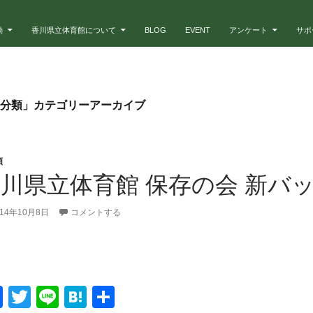
プ
動
香川県立体育館について
BLOG
EVENT
アンケート
サポ
分類」カテゴリーアーカイブ
類
川県立体育館 保存の会 新バ
014年10月8日
コメントする
F
T
Li
H
共