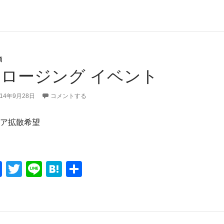
a
wi
n
at
有
c
tt
e
e
e
er
n
b
a
類
o
ロージング イベント
o
k
014年9月28日
コメントする
ア拡散希望
F
T
Li
H
共
a
wi
n
at
有
c
tt
e
e
e
er
n