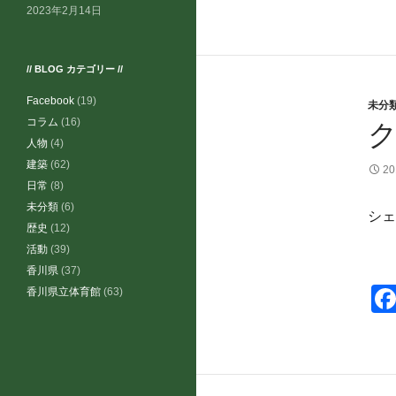
2023年2月14日
// BLOG カテゴリー //
Facebook
(19)
未分
コラム
(16)
ク
人物
(4)
建築
(62)
2
日常
(8)
未分類
(6)
シェ
歴史
(12)
活動
(39)
香川県
(37)
香川県立体育館
(63)