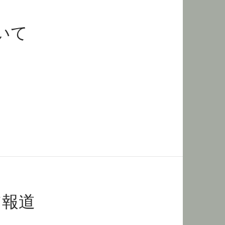
いて
ア報道