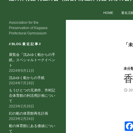
索
コンテンツへスキッ
HOME
署名活
Association for the
Preservation of Kagawa
Prefectural Gymnasium
// BLOG 最 近 記 事 //
「未
展覧会「沈みゆく船からの手
紙」スペシャルトークイベン
ト
未分
2024年9月11日
香
沈みゆく船からの手紙
2024年7月19日
もうひとつの兄弟作、市村記
2
念体育館の利活用計画につい
て
2023年2月26日
幻の船の体育館再生計画
2023年2月24日
船の体育館にある価値につい
て