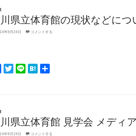
b
a
類
o
香川県立体育館の現状などにつ
o
k
014年9月24日
コメントする
F
T
Li
H
共
a
wi
n
at
有
c
tt
e
e
e
er
n
b
a
類
o
川県立体育館 見学会 メディ
o
014年9月24日
コメントする